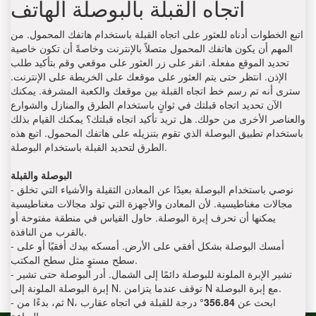
اتجاه القبلة بالبوصلة الهاتف
اتبع الخطوات أدناه للعثور على اتجاه القبلة باستخدام هاتفك المحمول. من
المهم أن يكون هاتفك المحمول متصلاً بالإنترنت وخاصةً أن تكون خاصية
تحديد الموقع مفعلة. انقر على زر العثور على موقعي وقم بتأكيد طلب
الإذن. انتظر حتى يتم العثور على موقعك على الخريطة على الإنترنت.
سترى أنه تم رسم خط اتجاه القبلة بين موقعك والكعبة المشرفة. يمكنك
الآن تحديد اتجاه قبلتك في ثوانٍ باستخدام الطرق والمنازل والشوارع
والعناصر الأخرى من حولك. هل تريد تأكيد اتجاه قبلتك؟ يمكنك القيام بذلك
باستخدام تطبيق البوصلة الذي تقوم بتنزيله على هاتفك المحمول. اتبع هذه
الطرق لتحديد القبلة باستخدام البوصلة.
البوصلة والقبلة
- نوصي باستخدام البوصلة بعيدًا عن المعادن الثقيلة والأشياء التي تخلق
مجالات مغناطيسية. لأن المعادن والأجهزة التي تولد مجالات مغناطيسية
يمكنها أن تحرف إبرة البوصلة. حاول القياس في منطقة مفتوحة أو
بالقرب من النافذة.
- أمسك البوصلة بشكل أفقي على الأرض. أمسكه بيدك أفقيًا أو على
سطح مستوٍ مثل سطح المكتب.
- تشير الإبرة الملونة للبوصلة دائمًا إلى الشمال. أدر البوصلة حتى تشير
إبرة البوصلة الملونة إلى N. توقف عندما يتزامن N مع إبرة البوصلة.
- ثم، بدءًا من N، ابحث عن
356.84
°
درجة للقبلة في اتجاه عقارب