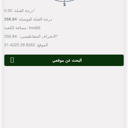
0.00°
درجة القبلة:
درجة القبلة للبوصلة:
356.84
invalid
مسافة الكعبة:
-356.84°
الانحراف المغناطيسي:
الموقع:
39.8262
,
21.4225
البحث عن موقعي